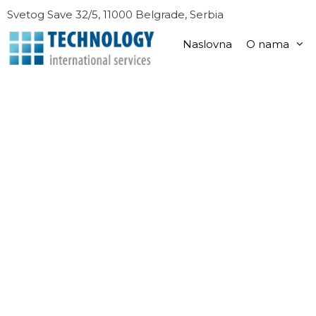
Skip
Svetog Save 32/5, 11000 Belgrade, Serbia
to
content
Naslovna
O nama