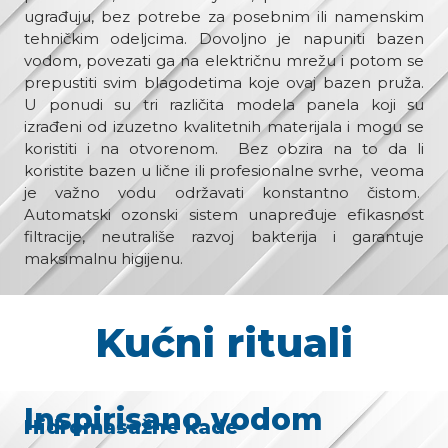
ugrađuju, bez potrebe za posebnim ili namenskim
tehničkim odeljcima. Dovoljno je napuniti bazen
vodom, povezati ga na električnu mrežu i potom se
prepustiti svim blagodetima koje ovaj bazen pruža.
U ponudi su tri različita modela panela koji su
izrađeni od izuzetno kvalitetnih materijala i mogu se
koristiti i na otvorenom. Bez obzira na to da li
koristite bazen u lične ili profesionalne svrhe, veoma
je važno vodu održavati konstantno čistom.
Automatski ozonski sistem unapređuje efikasnost
filtracije, neutrališe razvoj bakterija i garantuje
maksimalnu higijenu.
Kućni rituali
Inspirisano vodom
Hidromasažne kade