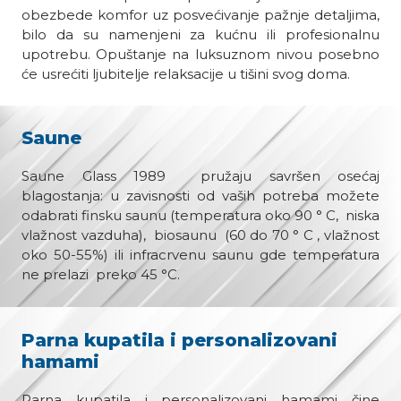
obezbede komfor uz posvećivanje pažnje detaljima,
bilo da su namenjeni za kućnu ili profesionalnu
upotrebu. Opuštanje na luksuznom nivou posebno
će usrećiti ljubitelje relaksacije u tišini svog doma.
Saune
Saune Glass 1989 pružaju savršen osećaj
blagostanja: u zavisnosti od vaših potreba možete
odabrati finsku saunu (temperatura oko 90 ° C, niska
vlažnost vazduha), biosaunu (60 do 70 ° C , vlažnost
oko 50-55%) ili infracrvenu saunu gde temperatura
ne prelazi preko 45 °C.
Parna kupatila i personalizovani
hamami
Parna kupatila i personalizovani hamami čine