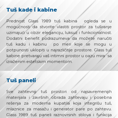
Tuš kade i kabine
Prednost Glass 1989 tuš kabina ogleda se u
mogućnosti da stvorite vlastiti prostor za tuširanje
uzimajući u obzir eleganciju, luksuz i funkcionalnost.
Dodatni benefit podrazumeva da možete naručiti
tuš kadu i kabinu po meri koje se mogu u
potpunosti uklopiti u najrazličitije prostore. Glass tuš
kabine pretvaraju vaš intimni prostor u oazu mira sa
izraženim estetskim momentom.
Tuš paneli
Sve zahtevniji tuš prostori od najsavremenijih
materijala i završnih obrada zahtevaju i posebna
rešenja za moderna kupatila koja integrišu tuš,
mlaznice za masažu i generator pare po zahtevu.
Glass 1989 tuš paneli raznovrsnih stilova i funkcija