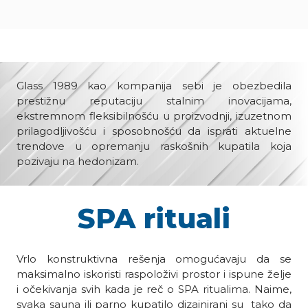
Glass 1989 kao kompanija sebi je obezbedila
prestižnu reputaciju stalnim inovacijama,
ekstremnom fleksibilnošću u proizvodnji, izuzetnom
prilagodljivošću i sposobnošću da isprati aktuelne
trendove u opremanju raskošnih kupatila koja
pozivaju na hedonizam.
SPA rituali
Vrlo konstruktivna rešenja omogućavaju da se
maksimalno iskoristi raspoloživi prostor i ispune želje
i očekivanja svih kada je reč o SPA ritualima. Naime,
svaka sauna ili parno kupatilo dizajnirani su tako da