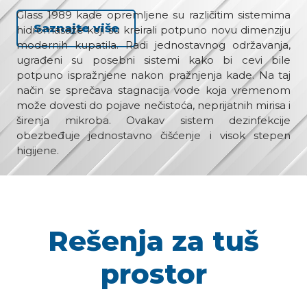
Glass 1989 kade opremljene su različitim sistemima
Saznajte više
hidromasaže koji su kreirali potpuno novu dimenziju
modernih kupatila. Radi jednostavnog održavanja,
ugrađeni su posebni sistemi kako bi cevi bile
potpuno ispražnjene nakon pražnjenja kade. Na taj
način se sprečava stagnacija vode koja vremenom
može dovesti do pojave nečistoća, neprijatnih mirisa i
širenja mikroba. Ovakav sistem dezinfekcije
obezbeđuje jednostavno čišćenje i visok stepen
higijene.
Rešenja za tuš
prostor