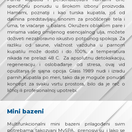
specifičnu ponudu u širokom izboru proizvoda.
Hamami, poznatiji i kao turska kupatila, još od
davnina predstavljaju sinonim za pročišćenje tela i
uma, te vraćanje u balans. Okruženi oblakom pare i
mirisima vašeg omiljenog esencijalnog ulja, možete
doživeti nezaboravno iskustvo potpunog spokoja. Za
razliku od saune, vlažnost vazduha u parnom
kupatilu može dostići i do 100%, a temperatura
nikada ne prelazi 48 C. Za apsolutnu detoksikaciju,
regeneraciju i oslobađanje od stresa, ovaj vid
opuštanja je sjajna opcija. Glass 1989 nudi i izradu
parnih kupatila po meri, tako da je moguće ponuditi
koncept za svaku vsrtu prostora, bilo da je reč o
ličnoj ili profesionalnoj upotrebi.
Mini bazeni
Multifunkcionalni mini bazeni prilagođeni svim
potrebama, takozvani MySPA, prenosivi su i lako se