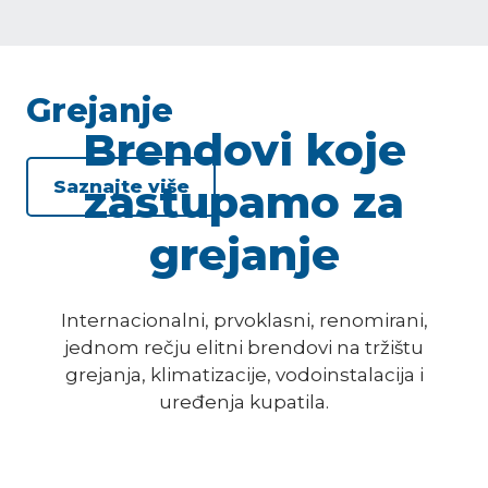
Grejanje
Brendovi koje
zastupamo za
Saznajte više
grejanje
Internacionalni, prvoklasni, renomirani,
jednom rečju elitni brendovi na tržištu
grejanja, klimatizacije, vodoinstalacija i
uređenja kupatila.