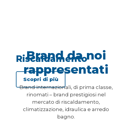
Brand da noi
Riscaldamento
rappresentati
Scopri di più
Brand internazionali, di prima classe,
rinomati – brand prestigiosi nel
mercato di riscaldamento,
climatizzazione, idraulica e arredo
bagno.