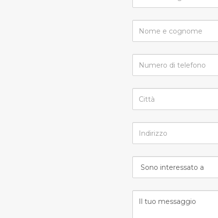
e
cognome
Nome
e
cognome
Numero
di
telefono
Città
Indirizzo
Sono
interessato
a
Il
tuo