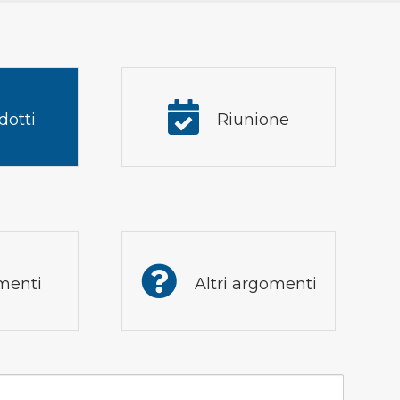
dotti
Riunione
enti
Altri argomenti